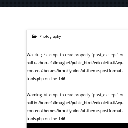
Photography
04
Warning
: Attempt to read property "post_excerpt" on
null in
/home1/ilmaghet/public_html/edicoletta.it/wp-
OTT 2013
content/themes/brooklyn/inc/ut-theme-postformat-
tools.php
on line
146
Warning
: Attempt to read property "post_excerpt" on
null in
/home1/ilmaghet/public_html/edicoletta.it/wp-
content/themes/brooklyn/inc/ut-theme-postformat-
tools.php
on line
146