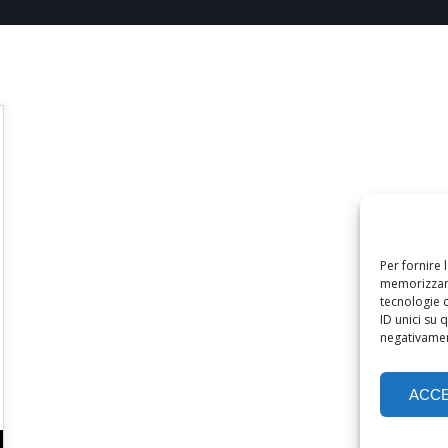
Per fornire 
memorizzare
tecnologie 
ID unici su 
negativament
ACC