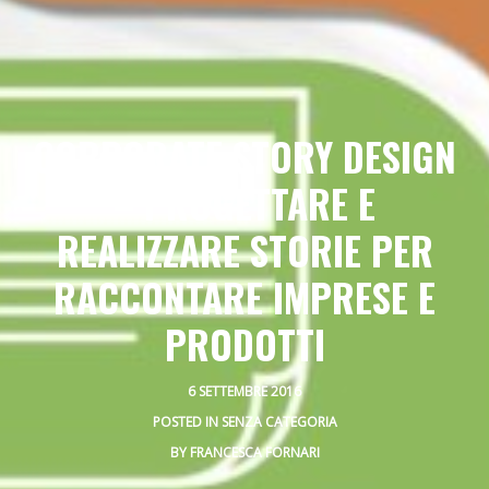
CORPORATE STORY DESIGN
– PROGETTARE E
REALIZZARE STORIE PER
RACCONTARE IMPRESE E
PRODOTTI
6 SETTEMBRE 2016
POSTED IN
SENZA CATEGORIA
BY
FRANCESCA FORNARI