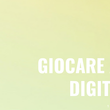
GIOCARE 
DIGI
1