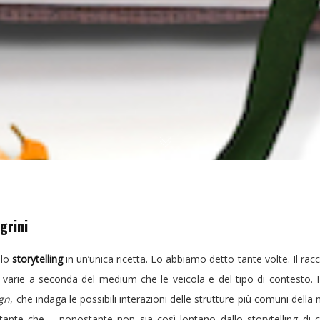
grini
 lo
storytelling
in un’unica ricetta. Lo abbiamo detto tante volte. Il racco
 varie a seconda del medium che le veicola e del tipo di contesto. 
ign
, che indaga le possibili interazioni delle strutture più comuni dell
ante che – nonostante non sia così lontano dallo storytelling di 